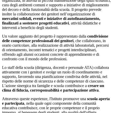
organizzata, in attività di piccola manutenzione degli spazi scolastici,
cura degli ambienti comuni e supporto a iniziative di miglioramento
del decoro e della funzionalità della scuola. Il progetto prevede
inoltre la collaborazione dei genitori nell’organizzazione di
mercatini solidali, eventi e iniziative di autofinanziamento,
finalizzati a sostenere progetti educativi
, attività didattiche e
interventi a beneficio degli studenti.
Un valore aggiunto del progetto è rappresentato dalla
condivisione
delle competenze professionali dei genitori
, che collaborano, in
orario curricolare, alla realizzazione di attività laboratoriali, percorsi
di orientamento, incontri tematici e progetti interdisciplinari,
offrendo agli alunni occasioni concrete di apprendimento e di
confronto con il mondo delle professioni.
Lo staff della scuola (dirigenza, docenti e personale ATA) collabora
attivamente con i genitori e svolge un ruolo di coordinamento e
supporto, favorendo una pianificazione condivisa delle attività, nel
rispetto delle norme di sicurezza e delle competenze di ciascuno.
L’azione sinergica tra famiglie e scuola contribuisce a
creare un
clima di fiducia, corresponsabilità e partecipazione attiva
.
Attraverso queste esperienze, l'Istituto promuove una
scuola aperta
e partecipata
, nella quale ogni componente della comunità
educativa contribuisce, con le proprie competenze e il proprio
impegno, al benessere degli studenti, alla qualità dell'offerta