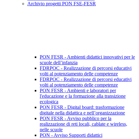
Archivio progetti PON FSE-FESR
PON FESR - Ambienti didattici innovativi per le
scuole dell’infanzia
FDRPOC - Realizzazione di percorsi educativi
volti al potenziamento delle competenze
FDRPOC - Realizzazione di percorsi educativi
volti al potenziamento delle competenze
PON FESR - Ambienti e laboratori per
l'educazione e la formazione alla transizione
ecologica
PON FESR - Digital board: trasformazione
digitale nella didattica e nell’organizzazione
PON FESR - Avviso pubblico per la
realizzazione di reti locali, cablate e wireless,
nelle scuole
PON - Avviso Supporti didattici