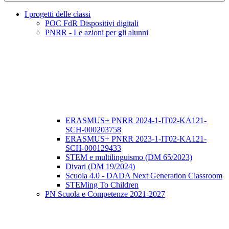
I progetti delle classi
POC FdR Dispositivi digitali
PNRR - Le azioni per gli alunni
ERASMUS+ PNRR 2024-1-IT02-KA121-
SCH-000203758
ERASMUS+ PNRR 2023-1-IT02-KA121-
SCH-000129433
STEM e multilinguismo (DM 65/2023)
Divari (DM 19/2024)
Scuola 4.0 - DADA Next Generation Classroom
STEMing To Children
PN Scuola e Competenze 2021-2027