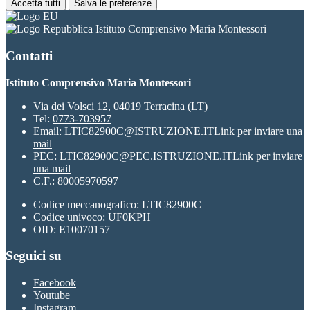
Accetta tutti
Salva le preferenze
Istituto Comprensivo Maria Montessori
Contatti
Istituto Comprensivo Maria Montessori
Via dei Volsci 12, 04019 Terracina (LT)
Tel:
0773-703957
Email:
LTIC82900C@ISTRUZIONE.IT
Link per inviare una
mail
PEC:
LTIC82900C@PEC.ISTRUZIONE.IT
Link per inviare
una mail
C.F.: 80005970597
Codice meccanografico: LTIC82900C
Codice univoco: UF0KPH
OID: E10070157
Seguici su
Facebook
Youtube
Instagram