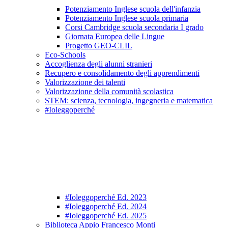
Potenziamento Inglese scuola dell'infanzia
Potenziamento Inglese scuola primaria
Corsi Cambridge scuola secondaria I grado
Giornata Europea delle Lingue
Progetto GEO-CLIL
Eco-Schools
Accoglienza degli alunni stranieri
Recupero e consolidamento degli apprendimenti
Valorizzazione dei talenti
Valorizzazione della comunità scolastica
STEM: scienza, tecnologia, ingegneria e matematica
#Ioleggoperché
#Ioleggoperché Ed. 2023
#Ioleggoperché Ed. 2024
#Ioleggoperché Ed. 2025
Biblioteca Appio Francesco Monti