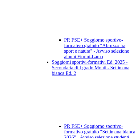
PR FSE+ Soggiorno sportivo-
formativo gratuito "Abruzzo tra
sport e natura" - Avviso selezione
alunni Fiorini-Lama
Soggiorni sportivi-formativi Ed. 2025 -
Secondaria di I grado Monti - Settimana
bianca Ed. 2
PR FSE+ Soggiorno sportivo-
formativo gratuito "Settimana bianca
2026" - Avviso selezione studenti