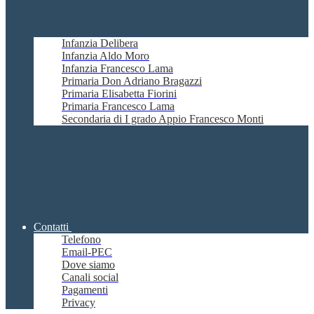
Infanzia Delibera
Infanzia Aldo Moro
Infanzia Francesco Lama
Primaria Don Adriano Bragazzi
Primaria Elisabetta Fiorini
Primaria Francesco Lama
Secondaria di I grado Appio Francesco Monti
Contatti
Telefono
Email-PEC
Dove siamo
Canali social
Pagamenti
Privacy