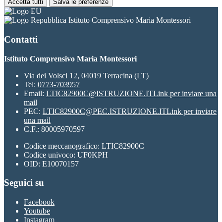
Accetta tutti
Salva le preferenze
Istituto Comprensivo Maria Montessori
Contatti
Istituto Comprensivo Maria Montessori
Via dei Volsci 12, 04019 Terracina (LT)
Tel:
0773-703957
Email:
LTIC82900C@ISTRUZIONE.IT
Link per inviare una
mail
PEC:
LTIC82900C@PEC.ISTRUZIONE.IT
Link per inviare
una mail
C.F.: 80005970597
Codice meccanografico: LTIC82900C
Codice univoco: UF0KPH
OID: E10070157
Seguici su
Facebook
Youtube
Instagram