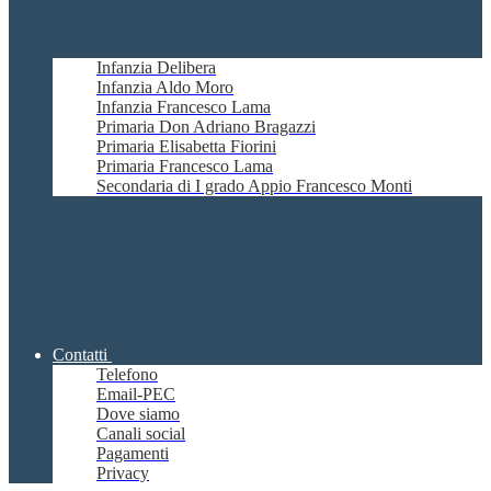
Infanzia Delibera
Infanzia Aldo Moro
Infanzia Francesco Lama
Primaria Don Adriano Bragazzi
Primaria Elisabetta Fiorini
Primaria Francesco Lama
Secondaria di I grado Appio Francesco Monti
Contatti
Telefono
Email-PEC
Dove siamo
Canali social
Pagamenti
Privacy