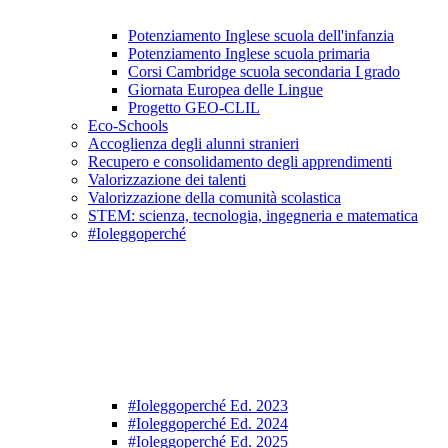
Potenziamento Inglese scuola dell'infanzia
Potenziamento Inglese scuola primaria
Corsi Cambridge scuola secondaria I grado
Giornata Europea delle Lingue
Progetto GEO-CLIL
Eco-Schools
Accoglienza degli alunni stranieri
Recupero e consolidamento degli apprendimenti
Valorizzazione dei talenti
Valorizzazione della comunità scolastica
STEM: scienza, tecnologia, ingegneria e matematica
#Ioleggoperché
#Ioleggoperché Ed. 2023
#Ioleggoperché Ed. 2024
#Ioleggoperché Ed. 2025