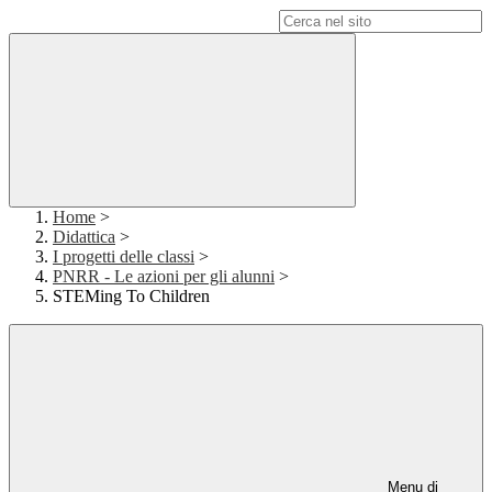
Campo di ricerca per le pagine del sito
Home
>
Didattica
>
I progetti delle classi
>
PNRR - Le azioni per gli alunni
>
STEMing To Children
Menu di