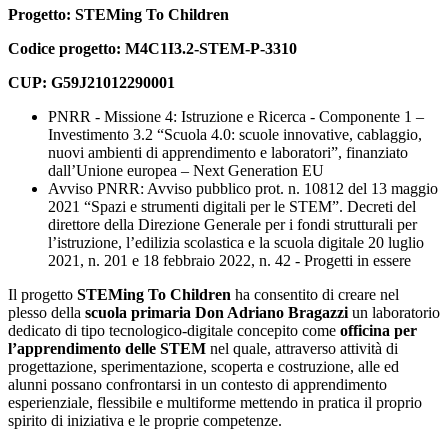
Progetto: STEMing To Children
Codice progetto: M4C1I3.2-STEM-P-3310
CUP: G59J21012290001
PNRR - Missione 4: Istruzione e Ricerca - Componente 1 –
Investimento 3.2 “Scuola 4.0: scuole innovative, cablaggio,
nuovi ambienti di apprendimento e laboratori”, finanziato
dall’Unione europea – Next Generation EU
Avviso PNRR: Avviso pubblico prot. n. 10812 del 13 maggio
2021 “Spazi e strumenti digitali per le STEM”. Decreti del
direttore della Direzione Generale per i fondi strutturali per
l’istruzione, l’edilizia scolastica e la scuola digitale 20 luglio
2021, n. 201 e 18 febbraio 2022, n. 42 - Progetti in essere
Il progetto
STEMing To Children
ha consentito di creare nel
plesso della
scuola primaria Don Adriano Bragazzi
un laboratorio
dedicato di tipo tecnologico-digitale concepito come
officina per
l’apprendimento delle STEM
nel quale, attraverso attività di
progettazione, sperimentazione, scoperta e costruzione, alle ed
alunni possano confrontarsi in un contesto di apprendimento
esperienziale, flessibile e multiforme mettendo in pratica il proprio
spirito di iniziativa e le proprie competenze.