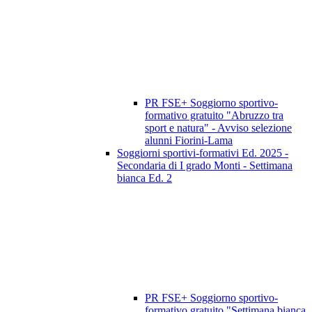
PR FSE+ Soggiorno sportivo-
formativo gratuito "Abruzzo tra
sport e natura" - Avviso selezione
alunni Fiorini-Lama
Soggiorni sportivi-formativi Ed. 2025 -
Secondaria di I grado Monti - Settimana
bianca Ed. 2
PR FSE+ Soggiorno sportivo-
formativo gratuito "Settimana bianca