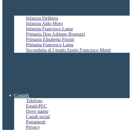
Infanzia Delibera
Infanzia Aldo Moro
Infanzia Francesco Lama
Primaria Don Adriano Bragazzi
Primaria Elisabetta Fiorini
Primaria Francesco Lama
Secondaria di I grado Appio Francesco Monti
Contatti
Telefono
Email-PEC
Dove siamo
Canali social
Pagamenti
Privacy