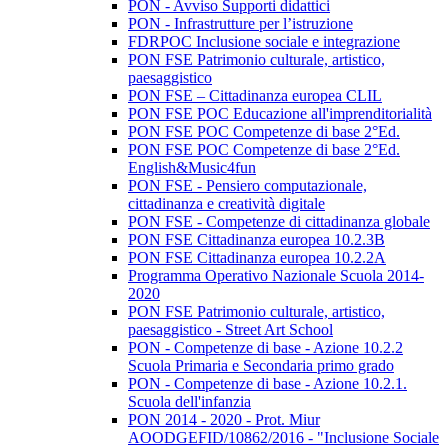
PON - Avviso Supporti didattici
PON - Infrastrutture per l’istruzione
FDRPOC Inclusione sociale e integrazione
PON FSE Patrimonio culturale, artistico,
paesaggistico
PON FSE – Cittadinanza europea CLIL
PON FSE POC Educazione all'imprenditorialità
PON FSE POC Competenze di base 2°Ed.
PON FSE POC Competenze di base 2°Ed.
English&Music4fun
PON FSE - Pensiero computazionale,
cittadinanza e creatività digitale
PON FSE - Competenze di cittadinanza globale
PON FSE Cittadinanza europea 10.2.3B
PON FSE Cittadinanza europea 10.2.2A
Programma Operativo Nazionale Scuola 2014-
2020
PON FSE Patrimonio culturale, artistico,
paesaggistico - Street Art School
PON - Competenze di base - Azione 10.2.2
Scuola Primaria e Secondaria primo grado
PON - Competenze di base - Azione 10.2.1.
Scuola dell'infanzia
PON 2014 - 2020 - Prot. Miur
AOODGEFID/10862/2016 - "Inclusione Sociale