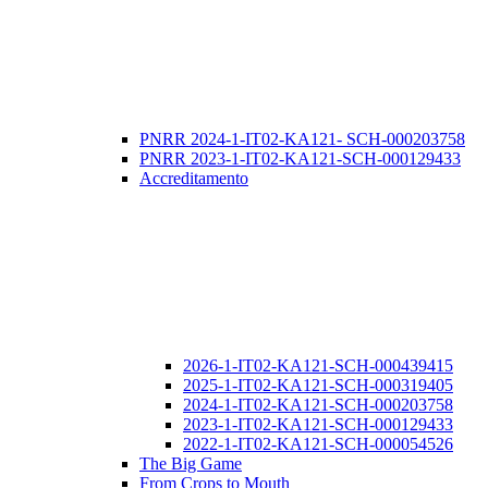
PNRR 2024-1-IT02-KA121- SCH-000203758
PNRR 2023-1-IT02-KA121-SCH-000129433
Accreditamento
2026-1-IT02-KA121-SCH-000439415
2025-1-IT02-KA121-SCH-000319405
2024-1-IT02-KA121-SCH-000203758
2023-1-IT02-KA121-SCH-000129433
2022-1-IT02-KA121-SCH-000054526
The Big Game
From Crops to Mouth