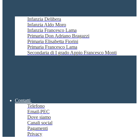
Infanzia Delibera
Infanzia Aldo Moro
Infanzia Francesco Lama
Primaria Don Adriano Bragazzi
Primaria Elisabetta Fiorini
Primaria Francesco Lama
Secondaria di I grado Appio Francesco Monti
Contatti
Telefono
Email-PEC
Dove siamo
Canali social
Pagamenti
Privacy