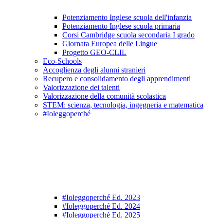
Potenziamento Inglese scuola dell'infanzia
Potenziamento Inglese scuola primaria
Corsi Cambridge scuola secondaria I grado
Giornata Europea delle Lingue
Progetto GEO-CLIL
Eco-Schools
Accoglienza degli alunni stranieri
Recupero e consolidamento degli apprendimenti
Valorizzazione dei talenti
Valorizzazione della comunità scolastica
STEM: scienza, tecnologia, ingegneria e matematica
#Ioleggoperché
#Ioleggoperché Ed. 2023
#Ioleggoperché Ed. 2024
#Ioleggoperché Ed. 2025