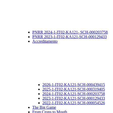
PNRR 2024-1-IT02-KA121- SCH-000203758
PNRR 2023-1-IT02-KA121-SCH-000129433
Accreditamento
2026-1-IT02-KA121-SCH-000439415
2025-1-IT02-KA121-SCH-000319405
2024-1-IT02-KA121-SCH-000203758
2023-1-IT02-KA121-SCH-000129433
2022-1-IT02-KA121-SCH-000054526
The Big Game
From Crops to Mouth