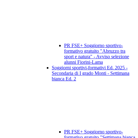
PR FSE+ Soggiorno sportivo-
formativo gratuito "Abruzzo tra
sport e natura" - Avviso selezione
alunni Fiorini-Lama
Soggiorni sportivi-formativi Ed. 2025 -
Secondaria di I grado Monti - Settimana
bianca Ed. 2
PR FSE+ Soggiorno sportivo-
formativo gratuito "Settimana bianca