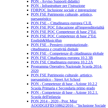
PON - Avviso Supporti didattici
PON - Infrastrutture per l’istruzione
FDRPOC Inclusione sociale e integrazione
PON FSE Patrimonio culturale, artistico,
paesaggistico
PON FSE – Cittadinanza europea CLIL
PON FSE POC Educazione all'imprenditorialità
PON FSE POC Competenze di base 2°Ed.
PON FSE POC Competenze di base 2°Ed.
English&Music4fun
PON FSE - Pensiero computazionale,
cittadinanza e creatività digitale
PON FSE - Competenze di cittadinanza globale
PON FSE Cittadinanza europea 10.2.3B
PON FSE Cittadinanza europea 10.2.2A
Programma Operativo Nazionale Scuola 2014-
2020
PON FSE Patrimonio culturale, artistico,
paesaggistico - Street Art School
PON - Competenze di base - Azione 10.2.2
Scuola Primaria e Secondaria primo grado
PON - Competenze di base - Azione 10.2.1.
Scuola dell'infanzia
PON 2014 - 2020 - Prot. Miur
AOODGEFID/10862/2016 - "Inclusione Sociale