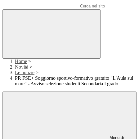
Campo di ricerca per le pagine del sito
Home
>
Novità
>
Le notizie
>
PR FSE+ Soggiorno sportivo-formativo gratuito "L'Aula sul
mare" - Avviso selezione studenti Secondaria I grado
Menu di