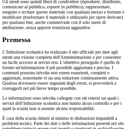
Gli utenti sono quindi liberi di condividere (riprodurre, distribuire,
comunicare al pubblico, esporre in pubblico), rappresentare,
eseguire e recitare questo materiale con qualsiasi mezzo e formato e
modificare (trasformare il materiale e utilizzarlo per opere derivate)
per qualsiasi fine, anche commerciale con il solo onere di
attribuzione, senza apporre restrizioni aggiuntive.
Premessa
L’Istituzione scolastica ha realizzato il sito ufficiale per dare agli
utenti una visione completa dell'Amministrazione e per consentire
un facile accesso ai servizi resi. L'obiettivo perseguito è quello di
fornire un'informazione il più possibile aggiornata e precisa. I
contenuti possono talvolta non essere esaurienti, completi o
aggiornati, nonostante vi sia una redazione continuamente attiva.
Qualora dovessero essere segnalati degli errori, si provvederà a
correggerli nel più breve tempo possibile.
Le informazioni sono talvolta collegate con siti esterni sui quali i
servizi dell’Istituzione scolastica non hanno alcun controllo e per i
quali la scuola non si assume alcuna responsabilità.
È cura della scuola ridurre al minimo le disfunzioni imputabili a
problemi tecnici. Parte dei dati o delle informazioni presenti nel sito
potrebbero tuttavia essere stati inseriti o strutturati in archivi/banche