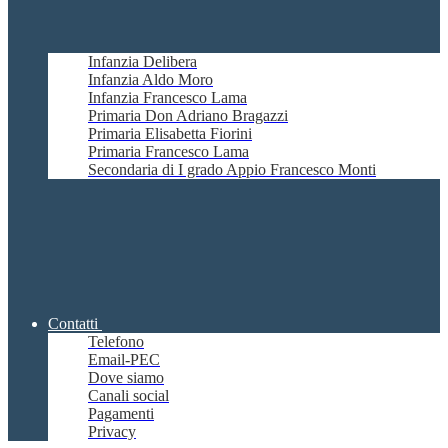
Infanzia Delibera
Infanzia Aldo Moro
Infanzia Francesco Lama
Primaria Don Adriano Bragazzi
Primaria Elisabetta Fiorini
Primaria Francesco Lama
Secondaria di I grado Appio Francesco Monti
Contatti
Telefono
Email-PEC
Dove siamo
Canali social
Pagamenti
Privacy