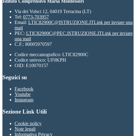
Istituto Comprensivo Maria Montessori
Via dei Volsci 12, 04019 Terracina (LT)
Tel:
0773-703957
Email:
LTIC82900C@ISTRUZIONE.IT
Link per inviare una
mail
PEC:
LTIC82900C@PEC.ISTRUZIONE.IT
Link per inviare
una mail
C.F.: 80005970597
Codice meccanografico: LTIC82900C
Codice univoco: UF0KPH
OID: E10070157
Seguici su
Facebook
Youtube
Instagram
Sezione Link Utili
Cookie policy
Note legali
Informativa Privacy