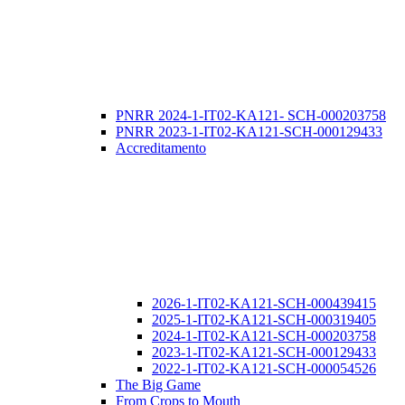
PNRR 2024-1-IT02-KA121- SCH-000203758
PNRR 2023-1-IT02-KA121-SCH-000129433
Accreditamento
2026-1-IT02-KA121-SCH-000439415
2025-1-IT02-KA121-SCH-000319405
2024-1-IT02-KA121-SCH-000203758
2023-1-IT02-KA121-SCH-000129433
2022-1-IT02-KA121-SCH-000054526
The Big Game
From Crops to Mouth