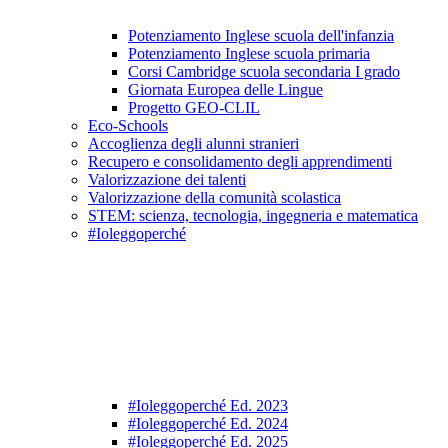
Potenziamento Inglese scuola dell'infanzia
Potenziamento Inglese scuola primaria
Corsi Cambridge scuola secondaria I grado
Giornata Europea delle Lingue
Progetto GEO-CLIL
Eco-Schools
Accoglienza degli alunni stranieri
Recupero e consolidamento degli apprendimenti
Valorizzazione dei talenti
Valorizzazione della comunità scolastica
STEM: scienza, tecnologia, ingegneria e matematica
#Ioleggoperché
#Ioleggoperché Ed. 2023
#Ioleggoperché Ed. 2024
#Ioleggoperché Ed. 2025