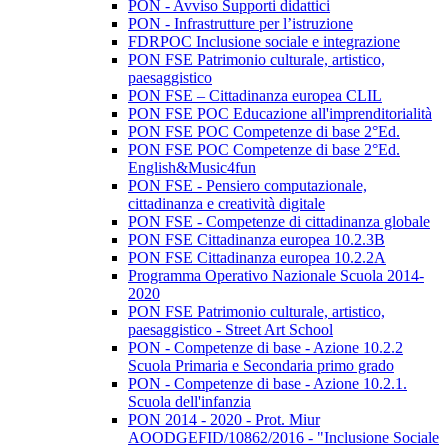
PON - Avviso Supporti didattici
PON - Infrastrutture per l’istruzione
FDRPOC Inclusione sociale e integrazione
PON FSE Patrimonio culturale, artistico,
paesaggistico
PON FSE – Cittadinanza europea CLIL
PON FSE POC Educazione all'imprenditorialità
PON FSE POC Competenze di base 2°Ed.
PON FSE POC Competenze di base 2°Ed.
English&Music4fun
PON FSE - Pensiero computazionale,
cittadinanza e creatività digitale
PON FSE - Competenze di cittadinanza globale
PON FSE Cittadinanza europea 10.2.3B
PON FSE Cittadinanza europea 10.2.2A
Programma Operativo Nazionale Scuola 2014-
2020
PON FSE Patrimonio culturale, artistico,
paesaggistico - Street Art School
PON - Competenze di base - Azione 10.2.2
Scuola Primaria e Secondaria primo grado
PON - Competenze di base - Azione 10.2.1.
Scuola dell'infanzia
PON 2014 - 2020 - Prot. Miur
AOODGEFID/10862/2016 - "Inclusione Sociale