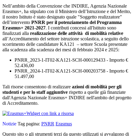
Nell’ambito della Convenzione che INDIRE, Agenzia Nazionale
Erasmus+, ha stipulato con il Ministero dell’Istruzione e del Merito,
il nostro Istituto è stato designato quale "Soggetto realizzatore"
dell’intervento
PNRR per il potenziamento
del Programma
Erasmus+ 2021-2027
. I contributi concessi all'Istituto sono
finalizzati alla
realizzazione delle attività di mobilità relative
all’Accreditamento del settore istruzione scolastica, a seguito dello
scorrimento delle candidature KA121 – settore Scuola presentate
alla scadenza alla scadenza dei mesi di febbraio 2024 e 2025:
PNRR_2023-1-IT02-KA121-SCH-000129433 - Importo €
52.436,00
PNRR_2024-1-IT02-KA121-SCH-000203758 - Importo €
51.497,00
Tali risorse consentono di realizzare
azioni di mobilità per gli
studenti e per lo staff aggiuntive
rispetto a quelle già finanziate
dall'Agenzia Nazionale Erasmus+ INDIRE nell'ambito del progetto
di Accreditamento.
Widget con link a risorsa
Notizie
Tag pagina:
PNRR
Erasmus
Questo sito o gli strumenti terzi da questo utilizzati si avvalgono di