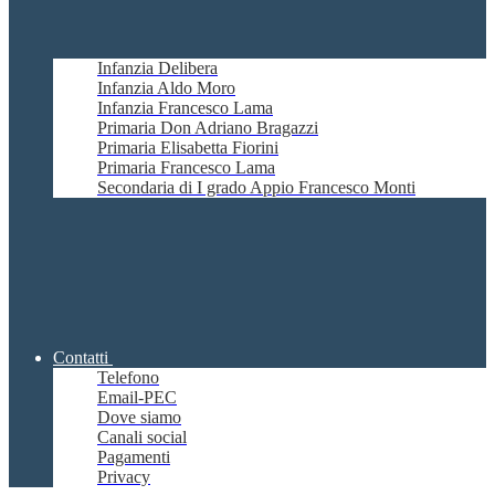
Infanzia Delibera
Infanzia Aldo Moro
Infanzia Francesco Lama
Primaria Don Adriano Bragazzi
Primaria Elisabetta Fiorini
Primaria Francesco Lama
Secondaria di I grado Appio Francesco Monti
Contatti
Telefono
Email-PEC
Dove siamo
Canali social
Pagamenti
Privacy