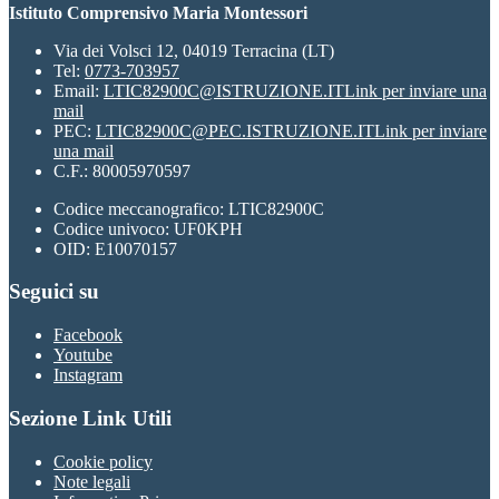
Istituto Comprensivo Maria Montessori
Via dei Volsci 12, 04019 Terracina (LT)
Tel:
0773-703957
Email:
LTIC82900C@ISTRUZIONE.IT
Link per inviare una
mail
PEC:
LTIC82900C@PEC.ISTRUZIONE.IT
Link per inviare
una mail
C.F.: 80005970597
Codice meccanografico: LTIC82900C
Codice univoco: UF0KPH
OID: E10070157
Seguici su
Facebook
Youtube
Instagram
Sezione Link Utili
Cookie policy
Note legali