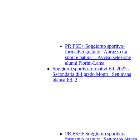
PR FSE+ Soggiorno sportivo-
formativo gratuito "Abruzzo tra
sport e natura" - Avviso selezione
alunni Fiorini-Lama
Soggiorni sportivi-formativi Ed. 2025 -
Secondaria di I grado Monti - Settimana
bianca Ed. 2
PR FSE+ Soggiorno sportivo-
formativo gratuito "Settimana bianca