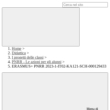
Campo di ricerca per le pagine del sito
Home
>
Didattica
>
I progetti delle classi
>
PNRR - Le azioni per gli alunni
>
ERASMUS+ PNRR 2023-1-IT02-KA121-SCH-000129433
Menu di