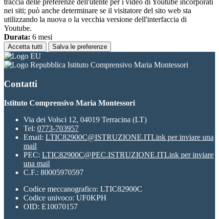
traccia delle preferenze dell'utente per i video di Youtube incorporati
nei siti; può anche determinare se il visitatore del sito web sta
utilizzando la nuova o la vecchia versione dell'interfaccia di
Youtube.
Durata:
6 mesi
Accetta tutti
Salva le preferenze
Istituto Comprensivo Maria Montessori
Contatti
Istituto Comprensivo Maria Montessori
Via dei Volsci 12, 04019 Terracina (LT)
Tel:
0773-703957
Email:
LTIC82900C@ISTRUZIONE.IT
Link per inviare una
mail
PEC:
LTIC82900C@PEC.ISTRUZIONE.IT
Link per inviare
una mail
C.F.: 80005970597
Codice meccanografico: LTIC82900C
Codice univoco: UF0KPH
OID: E10070157