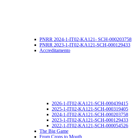
PNRR 2024-1-IT02-KA121- SCH-000203758
PNRR 2023-1-IT02-KA121-SCH-000129433
Accreditamento
2026-1-IT02-KA121-SCH-000439415
2025-1-IT02-KA121-SCH-000319405
2024-1-IT02-KA121-SCH-000203758
2023-1-IT02-KA121-SCH-000129433
2022-1-IT02-KA121-SCH-000054526
The Big Game
From Crops to Mouth