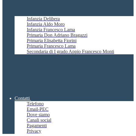
Infanzia Delibera
Infanzia Aldo Moro
Infanzia Francesco Lama
Primaria Don Adriano Bragazzi
Primaria Elisabetta Fiorini
Primaria Francesco Lama
Secondaria di I grado Appio Francesco Monti
Contatti
Telefono
Email-PEC
Dove siamo
Canali social
Pagamenti
Privacy