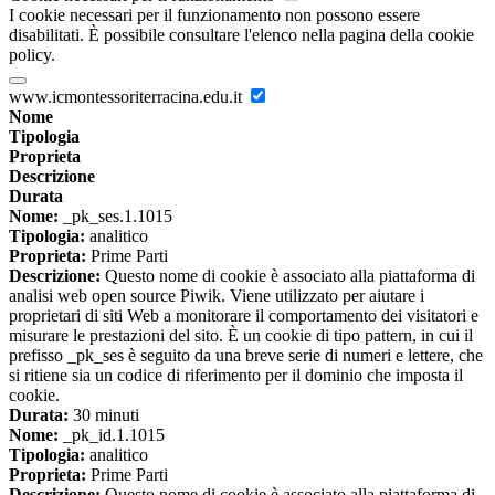
I cookie necessari per il funzionamento non possono essere
disabilitati. È possibile consultare l'elenco nella pagina della cookie
policy.
www.icmontessoriterracina.edu.it
Nome
Tipologia
Proprieta
Descrizione
Durata
Nome:
_pk_ses.1.1015
Tipologia:
analitico
Proprieta:
Prime Parti
Descrizione:
Questo nome di cookie è associato alla piattaforma di
analisi web open source Piwik. Viene utilizzato per aiutare i
proprietari di siti Web a monitorare il comportamento dei visitatori e
misurare le prestazioni del sito. È un cookie di tipo pattern, in cui il
prefisso _pk_ses è seguito da una breve serie di numeri e lettere, che
si ritiene sia un codice di riferimento per il dominio che imposta il
cookie.
Durata:
30 minuti
Nome:
_pk_id.1.1015
Tipologia:
analitico
Proprieta:
Prime Parti
Descrizione:
Questo nome di cookie è associato alla piattaforma di