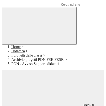
Campo di ricerca per le pagine del sito
Home
>
Didattica
>
I progetti delle classi
>
Archivio progetti PON FSE-FESR
>
PON - Avviso Supporti didattici
Menu di