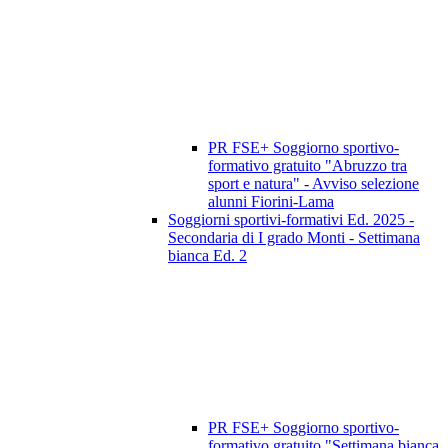
PR FSE+ Soggiorno sportivo-
formativo gratuito "Abruzzo tra
sport e natura" - Avviso selezione
alunni Fiorini-Lama
Soggiorni sportivi-formativi Ed. 2025 -
Secondaria di I grado Monti - Settimana
bianca Ed. 2
PR FSE+ Soggiorno sportivo-
formativo gratuito "Settimana bianca