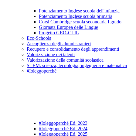
Potenziamento Inglese scuola dell'infanzia
Potenziamento Inglese scuola primaria
Corsi Cambridge scuola secondaria I grado
Giornata Europea delle Lingue
Progetto GEO-CLIL
Eco-Schools
Accoglienza degli alunni stranieri
Recupero e consolidamento degli apprendimenti
Valorizzazione dei talenti
Valorizzazione della comunità scolastica
STEM: scienza, tecnologia, ingegneria e matematica
#Ioleggoperché
#Ioleggoperché Ed. 2023
#Ioleggoperché Ed. 2024
#Ioleggoperché Ed. 2025