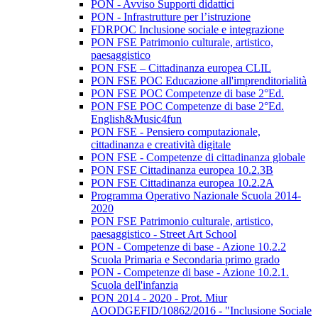
PON - Avviso Supporti didattici
PON - Infrastrutture per l’istruzione
FDRPOC Inclusione sociale e integrazione
PON FSE Patrimonio culturale, artistico,
paesaggistico
PON FSE – Cittadinanza europea CLIL
PON FSE POC Educazione all'imprenditorialità
PON FSE POC Competenze di base 2°Ed.
PON FSE POC Competenze di base 2°Ed.
English&Music4fun
PON FSE - Pensiero computazionale,
cittadinanza e creatività digitale
PON FSE - Competenze di cittadinanza globale
PON FSE Cittadinanza europea 10.2.3B
PON FSE Cittadinanza europea 10.2.2A
Programma Operativo Nazionale Scuola 2014-
2020
PON FSE Patrimonio culturale, artistico,
paesaggistico - Street Art School
PON - Competenze di base - Azione 10.2.2
Scuola Primaria e Secondaria primo grado
PON - Competenze di base - Azione 10.2.1.
Scuola dell'infanzia
PON 2014 - 2020 - Prot. Miur
AOODGEFID/10862/2016 - "Inclusione Sociale