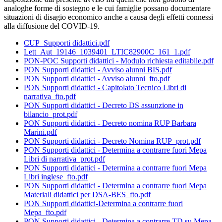
analoghe forme di sostegno e le cui famiglie possano documentare
situazioni di disagio economico anche a causa degli effetti connessi
alla diffusione del COVID-19.
CUP_Supporti didattici.pdf
Lett_Aut_19146_1039401_LTIC82900C_161_1.pdf
PON-POC Supporti didattici - Modulo richiesta editabile.pdf
PON Supporti didattici - Avviso alunni BIS.pdf
PON Supporti didattici - Avviso alunni_fto.pdf
PON Supporti didattici - Capitolato Tecnico Libri di
narrativa_fto.pdf
PON Supporti didattici - Decreto DS assunzione in
bilancio_prot.pdf
PON Supporti didattici - Decreto nomina RUP Barbara
Marini.pdf
PON Supporti didattici - Decreto Nomina RUP_prot.pdf
PON Supporti didattici - Determina a contrarre fuori Mepa
Libri di narrativa_prot.pdf
PON Supporti didattici - Determina a contrarre fuori Mepa
Libri inglese_fto.pdf
PON Supporti didattici - Determina a contrarre fuori Mepa
Materiali didattici per DSA-BES_fto.pdf
PON Supporti didattici-Determina a contrarre fuori
Mepa_fto.pdf
PON Supporti didattici - Determina a contrarre TD su Mepa