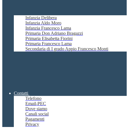
Infanzia Delibera
Infanzia Aldo Moro
Infanzia Francesco Lama
Primaria Don Adriano Bragazzi
Primaria Elisabetta Fiorini
Primaria Francesco Lama
Secondaria di I grado Appio Francesco Monti
Contatti
Telefono
Email-PEC
Dove siamo
Canali social
Pagamenti
Privacy