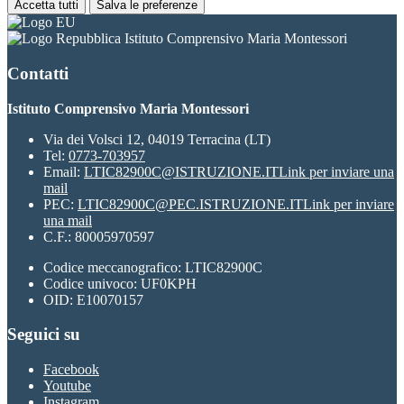
Accetta tutti
Salva le preferenze
Istituto Comprensivo Maria Montessori
Contatti
Istituto Comprensivo Maria Montessori
Via dei Volsci 12, 04019 Terracina (LT)
Tel:
0773-703957
Email:
LTIC82900C@ISTRUZIONE.IT
Link per inviare una
mail
PEC:
LTIC82900C@PEC.ISTRUZIONE.IT
Link per inviare
una mail
C.F.: 80005970597
Codice meccanografico: LTIC82900C
Codice univoco: UF0KPH
OID: E10070157
Seguici su
Facebook
Youtube
Instagram