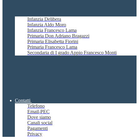
Infanzia Delibera
Infanzia Aldo Moro
Infanzia Francesco Lama
Primaria Don Adriano Bragazzi
Primaria Elisabetta Fiorini
Primaria Francesco Lama
Secondaria di I grado Appio Francesco Monti
Contatti
Telefono
Email-PEC
Dove siamo
Canali social
Pagamenti
Privacy