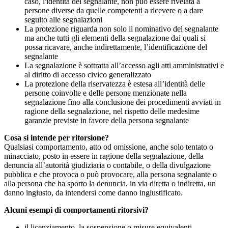
caso, l'identità del segnalante, non può essere rivelata a
persone diverse da quelle competenti a ricevere o a dare
seguito alle segnalazioni
La protezione riguarda non solo il nominativo del segnalante
ma anche tutti gli elementi della segnalazione dai quali si
possa ricavare, anche indirettamente, l’identificazione del
segnalante
La segnalazione è sottratta all’accesso agli atti amministrativi e
al diritto di accesso civico generalizzato
La protezione della riservatezza è estesa all’identità delle
persone coinvolte e delle persone menzionate nella
segnalazione fino alla conclusione dei procedimenti avviati in
ragione della segnalazione, nel rispetto delle medesime
garanzie previste in favore della persona segnalante
Cosa si intende per ritorsione?
Qualsiasi comportamento, atto od omissione, anche solo tentato o
minacciato, posto in essere in ragione della segnalazione, della
denuncia all’autorità giudiziaria o contabile, o della divulgazione
pubblica e che provoca o può provocare, alla persona segnalante o
alla persona che ha sporto la denuncia, in via diretta o indiretta, un
danno ingiusto, da intendersi come danno ingiustificato.
Alcuni esempi di comportamenti ritorsivi?
il licenziamento, la sospensione o misure equivalenti