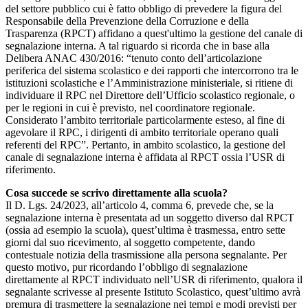
del settore pubblico cui è fatto obbligo di prevedere la figura del
Responsabile della Prevenzione della Corruzione e della
Trasparenza (RPCT) affidano a quest'ultimo la gestione del canale di
segnalazione interna. A tal riguardo si ricorda che in base alla
Delibera ANAC 430/2016: “tenuto conto dell’articolazione
periferica del sistema scolastico e dei rapporti che intercorrono tra le
istituzioni scolastiche e l’Amministrazione ministeriale, si ritiene di
individuare il RPC nel Direttore dell’Ufficio scolastico regionale, o
per le regioni in cui è previsto, nel coordinatore regionale.
Considerato l’ambito territoriale particolarmente esteso, al fine di
agevolare il RPC, i dirigenti di ambito territoriale operano quali
referenti del RPC”. Pertanto, in ambito scolastico, la gestione del
canale di segnalazione interna è affidata al RPCT ossia l’USR di
riferimento.
Cosa succede se scrivo direttamente alla scuola?
Il D. Lgs. 24/2023, all’articolo 4, comma 6, prevede che, se la
segnalazione interna è presentata ad un soggetto diverso dal RPCT
(ossia ad esempio la scuola), quest’ultima è trasmessa, entro sette
giorni dal suo ricevimento, al soggetto competente, dando
contestuale notizia della trasmissione alla persona segnalante. Per
questo motivo, pur ricordando l’obbligo di segnalazione
direttamente al RPCT individuato nell’USR di riferimento, qualora il
segnalante scrivesse al presente Istituto Scolastico, quest’ultimo avrà
premura di trasmettere la segnalazione nei tempi e modi previsti per