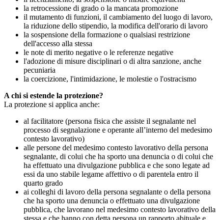
la retrocessione di grado o la mancata promozione
il mutamento di funzioni, il cambiamento del luogo di lavoro,
la riduzione dello stipendio, la modifica dell'orario di lavoro
la sospensione della formazione o qualsiasi restrizione
dell'accesso alla stessa
le note di merito negative o le referenze negative
l'adozione di misure disciplinari o di altra sanzione, anche
pecuniaria
la coercizione, l'intimidazione, le molestie o l'ostracismo
A chi si estende la protezione?
La protezione si applica anche:
al facilitatore (persona fisica che assiste il segnalante nel
processo di segnalazione e operante all’interno del medesimo
contesto lavorativo)
alle persone del medesimo contesto lavorativo della persona
segnalante, di colui che ha sporto una denuncia o di colui che
ha effettuato una divulgazione pubblica e che sono legate ad
essi da uno stabile legame affettivo o di parentela entro il
quarto grado
ai colleghi di lavoro della persona segnalante o della persona
che ha sporto una denuncia o effettuato una divulgazione
pubblica, che lavorano nel medesimo contesto lavorativo della
stessa e che hanno con detta persona un rapporto abituale e