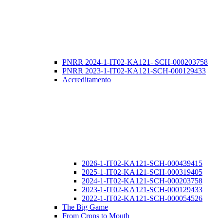
PNRR 2024-1-IT02-KA121- SCH-000203758
PNRR 2023-1-IT02-KA121-SCH-000129433
Accreditamento
2026-1-IT02-KA121-SCH-000439415
2025-1-IT02-KA121-SCH-000319405
2024-1-IT02-KA121-SCH-000203758
2023-1-IT02-KA121-SCH-000129433
2022-1-IT02-KA121-SCH-000054526
The Big Game
From Crops to Mouth