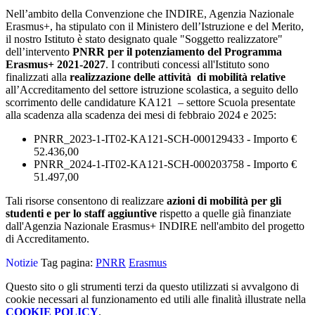
Nell’ambito della Convenzione che INDIRE, Agenzia Nazionale
Erasmus+, ha stipulato con il Ministero dell’Istruzione e del Merito,
il nostro Istituto è stato designato quale "Soggetto realizzatore"
dell’intervento
PNRR per il potenziamento
del Programma
Erasmus+ 2021-2027
. I contributi concessi all'Istituto sono
finalizzati alla
realizzazione delle attività di mobilità relative
all’Accreditamento del settore istruzione scolastica, a seguito dello
scorrimento delle candidature KA121 – settore Scuola presentate
alla scadenza alla scadenza dei mesi di febbraio 2024 e 2025:
PNRR_2023-1-IT02-KA121-SCH-000129433 - Importo €
52.436,00
PNRR_2024-1-IT02-KA121-SCH-000203758 - Importo €
51.497,00
Tali risorse consentono di realizzare
azioni di mobilità per gli
studenti e per lo staff aggiuntive
rispetto a quelle già finanziate
dall'Agenzia Nazionale Erasmus+ INDIRE nell'ambito del progetto
di Accreditamento.
Notizie
Tag pagina:
PNRR
Erasmus
Questo sito o gli strumenti terzi da questo utilizzati si avvalgono di
cookie necessari al funzionamento ed utili alle finalità illustrate nella
COOKIE POLICY
.