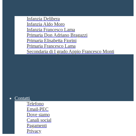
Infanzia Delibera
Infanzia Aldo Moro
Infanzia Francesco Lama
Primaria Don Adriano Bragazzi
Primaria Elisabetta Fiorini
Primaria Francesco Lama
Secondaria di I grado Appio Francesco Monti
Contatti
Telefono
Email-PEC
Dove siamo
Canali social
Pagamenti
Privacy