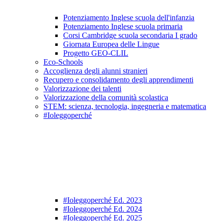
Potenziamento Inglese scuola dell'infanzia
Potenziamento Inglese scuola primaria
Corsi Cambridge scuola secondaria I grado
Giornata Europea delle Lingue
Progetto GEO-CLIL
Eco-Schools
Accoglienza degli alunni stranieri
Recupero e consolidamento degli apprendimenti
Valorizzazione dei talenti
Valorizzazione della comunità scolastica
STEM: scienza, tecnologia, ingegneria e matematica
#Ioleggoperché
#Ioleggoperché Ed. 2023
#Ioleggoperché Ed. 2024
#Ioleggoperché Ed. 2025