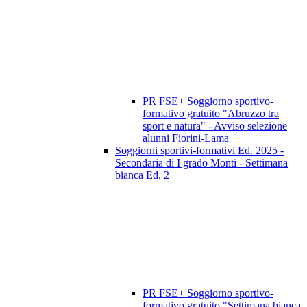
PR FSE+ Soggiorno sportivo-
formativo gratuito "Abruzzo tra
sport e natura" - Avviso selezione
alunni Fiorini-Lama
Soggiorni sportivi-formativi Ed. 2025 -
Secondaria di I grado Monti - Settimana
bianca Ed. 2
PR FSE+ Soggiorno sportivo-
formativo gratuito "Settimana bianca