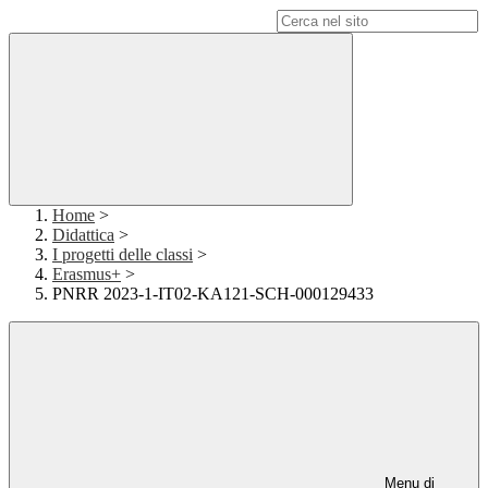
Campo di ricerca per le pagine del sito
Home
>
Didattica
>
I progetti delle classi
>
Erasmus+
>
PNRR 2023-1-IT02-KA121-SCH-000129433
Menu di