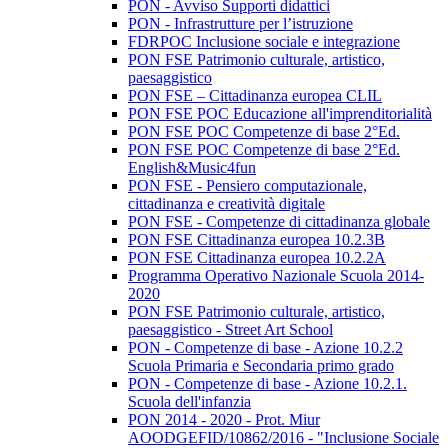
PON - Avviso Supporti didattici
PON - Infrastrutture per l’istruzione
FDRPOC Inclusione sociale e integrazione
PON FSE Patrimonio culturale, artistico,
paesaggistico
PON FSE – Cittadinanza europea CLIL
PON FSE POC Educazione all'imprenditorialità
PON FSE POC Competenze di base 2°Ed.
PON FSE POC Competenze di base 2°Ed.
English&Music4fun
PON FSE - Pensiero computazionale,
cittadinanza e creatività digitale
PON FSE - Competenze di cittadinanza globale
PON FSE Cittadinanza europea 10.2.3B
PON FSE Cittadinanza europea 10.2.2A
Programma Operativo Nazionale Scuola 2014-
2020
PON FSE Patrimonio culturale, artistico,
paesaggistico - Street Art School
PON - Competenze di base - Azione 10.2.2
Scuola Primaria e Secondaria primo grado
PON - Competenze di base - Azione 10.2.1.
Scuola dell'infanzia
PON 2014 - 2020 - Prot. Miur
AOODGEFID/10862/2016 - "Inclusione Sociale