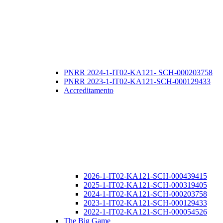
PNRR 2024-1-IT02-KA121- SCH-000203758
PNRR 2023-1-IT02-KA121-SCH-000129433
Accreditamento
2026-1-IT02-KA121-SCH-000439415
2025-1-IT02-KA121-SCH-000319405
2024-1-IT02-KA121-SCH-000203758
2023-1-IT02-KA121-SCH-000129433
2022-1-IT02-KA121-SCH-000054526
The Big Game