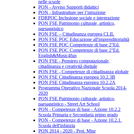
nelle scuole
PON - Avviso Supporti didattici
PON - Infrastrutture per l’istruzione
FDRPOC Inclusione sociale e integrazione
PON FSE Patrimonio culturale, artistico,
paesaggistico
PON FSE – Cittadinanza europea CLIL
PON FSE POC Educazione all'imprenditorialità
PON FSE POC Competenze di base 2°Ed.
PON FSE POC Competenze di base 2°Ed.
English&Music4fun
PON FSE - Pensiero computazionale,
cittadinanza e creatività digitale
PON FSE - Competenze di cittadinanza globale
PON FSE Cittadinanza europea 10.2.3B
PON FSE Cittadinanza europea 10.2.2A
Programma Operativo Nazionale Scuola 2014-
2020
PON FSE Patrimonio culturale, artistico,
paesaggistico - Street Art School
PON - Competenze di base - Azione 10.2.2
Scuola Primaria e Secondaria primo grado
PON - Competenze di base - Azione 10.2.1.
Scuola dell'infanzia
PON 2014 - 2020 - Prot. Miur