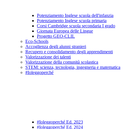
Potenziamento Inglese scuola dell'infanzia
Potenziamento Inglese scuola primaria
Corsi Cambridge scuola secondaria I grado
Giornata Europea delle Lingue
Progetto GEO-CLIL
Eco-Schools
Accoglienza degli alunni stranieri
Recupero e consolidamento degli apprendimenti
Valorizzazione dei talenti
Valorizzazione della comunità scolastica
STEM: scienza, tecnologia, ingegneria e matematica
#Ioleggoperché
#Ioleggoperché Ed. 2023
#Ioleggoperché Ed. 2024