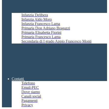
Infanzia Delibera
Infanzia Aldo Moro
Infanzia Francesco Lama
Primaria Don Adriano Bragazzi
Primaria Elisabetta Fiorini
Primaria Francesco Lama
Secondaria di I grado Appio Francesco Monti
Contatti
Telefono
Email-PEC
Dove siamo
Canali social
Pagamenti
Privacy