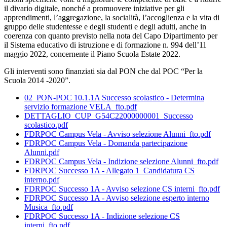
il divario digitale, nonché a promuovere iniziative per gli
apprendimenti, l’aggregazione, la socialità, l’accoglienza e la vita di
gruppo delle studentesse e degli studenti e degli adulti, anche in
coerenza con quanto previsto nella nota del Capo Dipartimento per
il Sistema educativo di istruzione e di formazione n. 994 dell’11
maggio 2022, concernente il Piano Scuola Estate 2022.
Gli interventi sono finanziati sia dal PON che dal POC “Per la
Scuola 2014 -2020”.
02_PON-POC 10.1.1A Successo scolastico - Determina
servizio formazione VELA_fto.pdf
DETTAGLIO_CUP_G54C22000000001_Successo
scolastico.pdf
FDRPOC Campus Vela - Avviso selezione Alunni_fto.pdf
FDRPOC Campus Vela - Domanda partecipazione
Alunni.pdf
FDRPOC Campus Vela - Indizione selezione Alunni_fto.pdf
FDRPOC Successo 1A - Allegato 1_Candidatura CS
interno.pdf
FDRPOC Successo 1A - Avviso selezione CS interni_fto.pdf
FDRPOC Successo 1A - Avviso selezione esperto interno
Musica_fto.pdf
FDRPOC Successo 1A - Indizione selezione CS
interni_fto.pdf