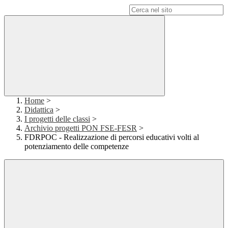
Campo di ricerca per le pagine del sito
Home
>
Didattica
>
I progetti delle classi
>
Archivio progetti PON FSE-FESR
>
FDRPOC - Realizzazione di percorsi educativi volti al
potenziamento delle competenze