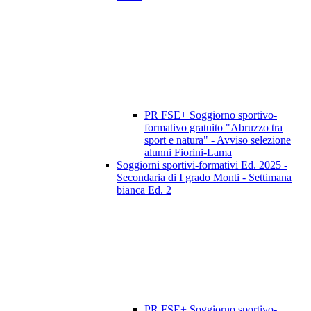
PR FSE+ Soggiorno sportivo-
formativo gratuito "Abruzzo tra
sport e natura" - Avviso selezione
alunni Fiorini-Lama
Soggiorni sportivi-formativi Ed. 2025 -
Secondaria di I grado Monti - Settimana
bianca Ed. 2
PR FSE+ Soggiorno sportivo-