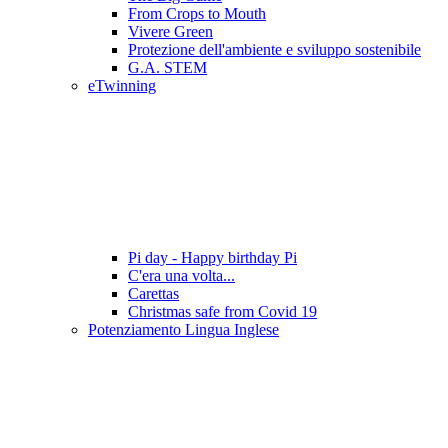
From Crops to Mouth
Vivere Green
Protezione dell'ambiente e sviluppo sostenibile
G.A. STEM
eTwinning
Pi day - Happy birthday Pi
C'era una volta...
Carettas
Christmas safe from Covid 19
Potenziamento Lingua Inglese