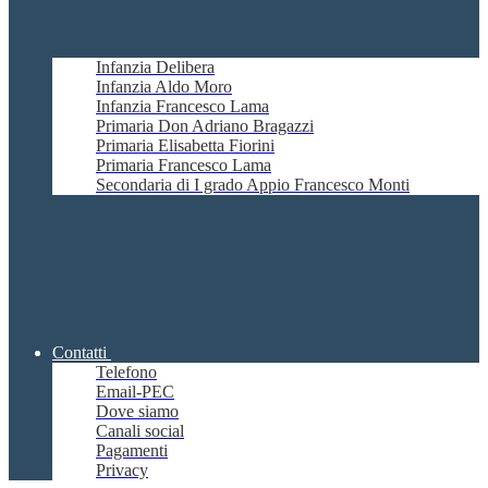
Infanzia Delibera
Infanzia Aldo Moro
Infanzia Francesco Lama
Primaria Don Adriano Bragazzi
Primaria Elisabetta Fiorini
Primaria Francesco Lama
Secondaria di I grado Appio Francesco Monti
Contatti
Telefono
Email-PEC
Dove siamo
Canali social
Pagamenti
Privacy