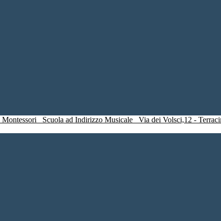
a Montessori
Scuola ad Indirizzo Musicale
Via dei Volsci,12 - Ter