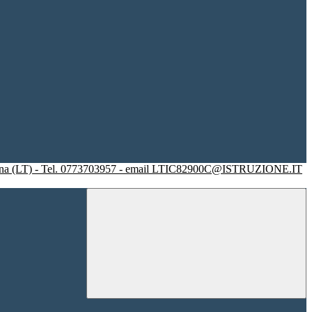
racina (LT) - Tel. 0773703957 - email LTIC82900C@ISTRUZIONE.IT