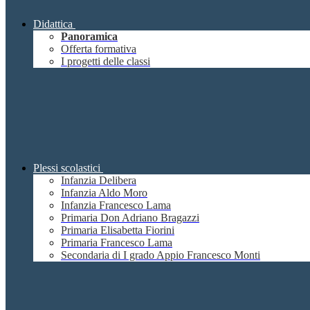
Didattica
Panoramica
Offerta formativa
I progetti delle classi
Plessi scolastici
Infanzia Delibera
Infanzia Aldo Moro
Infanzia Francesco Lama
Primaria Don Adriano Bragazzi
Primaria Elisabetta Fiorini
Primaria Francesco Lama
Secondaria di I grado Appio Francesco Monti