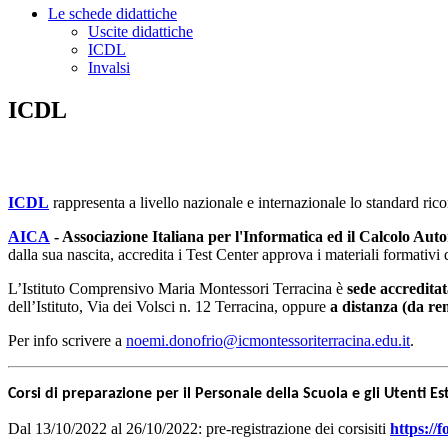
Le schede didattiche
Uscite didattiche
ICDL
Invalsi
ICDL
ICDL
rappresenta a livello nazionale e internazionale lo standard ric
AICA
- Associazione Italiana per l'Informatica ed il Calcolo Au
dalla sua nascita, accredita i Test Center approva i materiali formativi d
L’Istituto Comprensivo Maria Montessori Terracina è
sede accredita
dell’Istituto, Via dei Volsci n. 12 Terracina, oppure
a distanza (da re
Per info scrivere a
noemi.donofrio@icmontessoriterracina.edu.it
.
Corsi di preparazione per il Personale della Scuola e gli Utenti E
Dal 13/10/2022 al 26/10/2022: pre-registrazione dei corsisiti
https:/