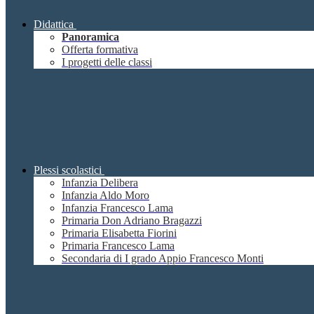
Didattica
Panoramica
Offerta formativa
I progetti delle classi
Plessi scolastici
Infanzia Delibera
Infanzia Aldo Moro
Infanzia Francesco Lama
Primaria Don Adriano Bragazzi
Primaria Elisabetta Fiorini
Primaria Francesco Lama
Secondaria di I grado Appio Francesco Monti