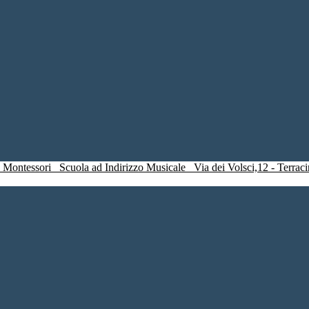
a Montessori
Scuola ad Indirizzo Musicale
Via dei Volsci,12 - Ter