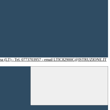
racina (LT) - Tel. 0773703957 - email LTIC82900C@ISTRUZIONE.IT