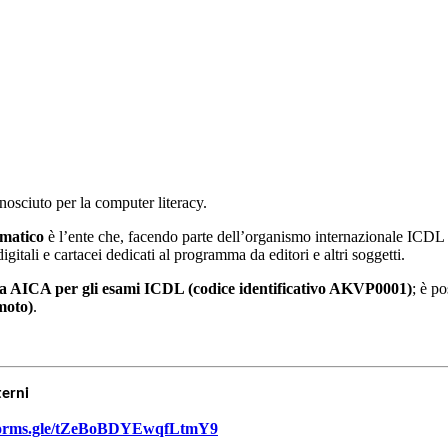
onosciuto per la computer literacy.
tomatico
è l’ente che, facendo parte dell’organismo internazionale ICDL 
igitali e cartacei dedicati al programma da editori e altri soggetti.
ta AICA per gli esami ICDL (codice identificativo AKVP0001)
; è po
moto)
.
sterni
/forms.gle/tZeBoBDYEwqfLtmY9