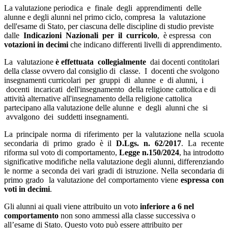
La valutazione periodica e finale degli apprendimenti delle
alunne e degli alunni nel primo ciclo, compresa la valutazione
dell'esame di Stato, per ciascuna delle discipline di studio previste
dalle
Indicazioni Nazionali per il curricolo
, è espressa con
votazioni in decimi
che indicano differenti livelli di apprendimento.
La valutazione
è effettuata collegialmente
dai docenti contitolari
della classe ovvero dal consiglio di classe. I docenti che svolgono
insegnamenti curricolari per gruppi di alunne e di alunni, i
docenti incaricati dell'insegnamento della religione cattolica e di
attività alternative all'insegnamento della religione cattolica
partecipano alla valutazione delle alunne e degli alunni che si
avvalgono dei suddetti insegnamenti.
La principale norma di riferimento per la valutazione nella scuola
secondaria di primo grado è il
D.Lgs. n. 62/2017
.
La recente
riforma sul voto di comportamento,
Legge n.150/2024
, ha introdotto
significative modifiche nella valutazione degli alunni, differenziando
le norme a seconda dei vari gradi di istruzione. Nella secondaria di
primo grado
la valutazione del comportamento viene
espressa con
voti in decimi
.
Gli alunni ai quali viene attribuito un voto
inferiore a 6 nel
comportamento
non sono ammessi alla classe successiva o
all’esame di Stato. Questo voto può essere attribuito per