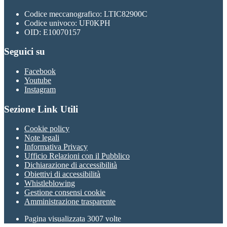
Codice meccanografico: LTIC82900C
Codice univoco: UF0KPH
OID: E10070157
Seguici su
Facebook
Youtube
Instagram
Sezione Link Utili
Cookie policy
Note legali
Informativa Privacy
Ufficio Relazioni con il Pubblico
Dichiarazione di accessibilità
Obiettivi di accessibilità
Whistleblowing
Gestione consensi cookie
Amministrazione trasparente
Pagina visualizzata
3007
volte