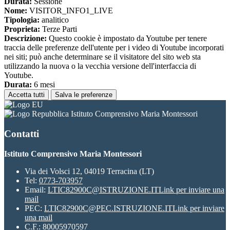
Durata:
Sessione
Nome:
VISITOR_INFO1_LIVE
Tipologia:
analitico
Proprieta:
Terze Parti
Descrizione:
Questo cookie è impostato da Youtube per tenere
traccia delle preferenze dell'utente per i video di Youtube incorporati
nei siti; può anche determinare se il visitatore del sito web sta
utilizzando la nuova o la vecchia versione dell'interfaccia di
Youtube.
Durata:
6 mesi
Accetta tutti
Salva le preferenze
Istituto Comprensivo Maria Montessori
Contatti
Istituto Comprensivo Maria Montessori
Via dei Volsci 12, 04019 Terracina (LT)
Tel:
0773-703957
Email:
LTIC82900C@ISTRUZIONE.IT
Link per inviare una
mail
PEC:
LTIC82900C@PEC.ISTRUZIONE.IT
Link per inviare
una mail
C.F.: 80005970597