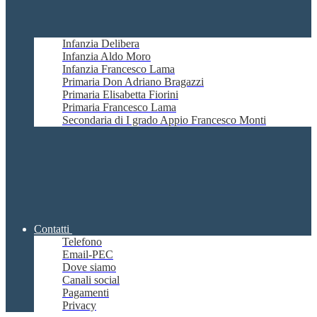
Infanzia Delibera
Infanzia Aldo Moro
Infanzia Francesco Lama
Primaria Don Adriano Bragazzi
Primaria Elisabetta Fiorini
Primaria Francesco Lama
Secondaria di I grado Appio Francesco Monti
Contatti
Telefono
Email-PEC
Dove siamo
Canali social
Pagamenti
Privacy