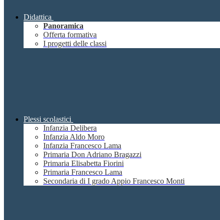
Didattica
Panoramica
Offerta formativa
I progetti delle classi
Plessi scolastici
Infanzia Delibera
Infanzia Aldo Moro
Infanzia Francesco Lama
Primaria Don Adriano Bragazzi
Primaria Elisabetta Fiorini
Primaria Francesco Lama
Secondaria di I grado Appio Francesco Monti