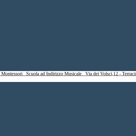
a Montessori
Scuola ad Indirizzo Musicale
Via dei Volsci,12 - Ter