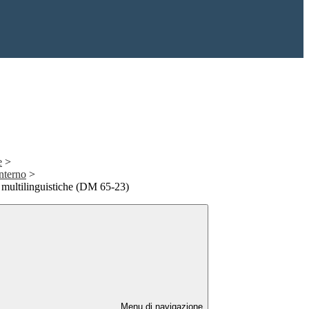
e
>
nterno
>
ultilinguistiche (DM 65-23)
Menu di navigazione