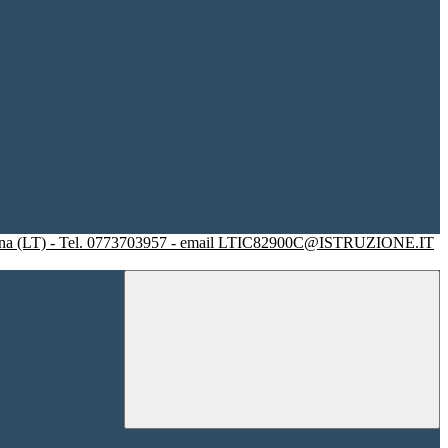
racina (LT) - Tel. 0773703957 - email LTIC82900C@ISTRUZIONE.IT