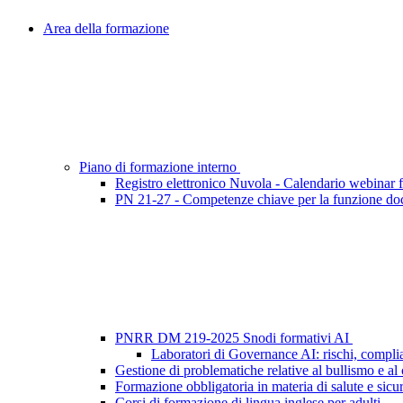
Area della formazione
Piano di formazione interno
Registro elettronico Nuvola - Calendario webinar for
PN 21-27 - Competenze chiave per la funzione do
PNRR DM 219-2025 Snodi formativi AI
Laboratori di Governance AI: rischi, complia
Gestione di problematiche relative al bullismo e al
Formazione obbligatoria in materia di salute e sicu
Corsi di formazione di lingua inglese per adulti