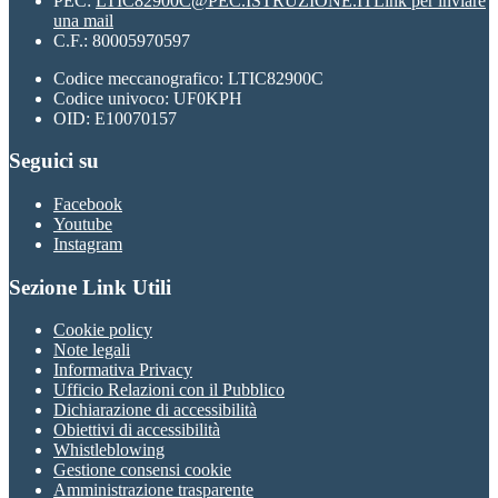
PEC:
LTIC82900C@PEC.ISTRUZIONE.IT
Link per inviare
una mail
C.F.: 80005970597
Codice meccanografico: LTIC82900C
Codice univoco: UF0KPH
OID: E10070157
Seguici su
Facebook
Youtube
Instagram
Sezione Link Utili
Cookie policy
Note legali
Informativa Privacy
Ufficio Relazioni con il Pubblico
Dichiarazione di accessibilità
Obiettivi di accessibilità
Whistleblowing
Gestione consensi cookie
Amministrazione trasparente