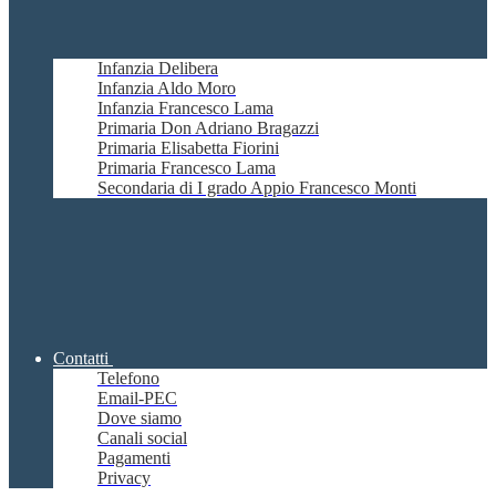
Infanzia Delibera
Infanzia Aldo Moro
Infanzia Francesco Lama
Primaria Don Adriano Bragazzi
Primaria Elisabetta Fiorini
Primaria Francesco Lama
Secondaria di I grado Appio Francesco Monti
Contatti
Telefono
Email-PEC
Dove siamo
Canali social
Pagamenti
Privacy