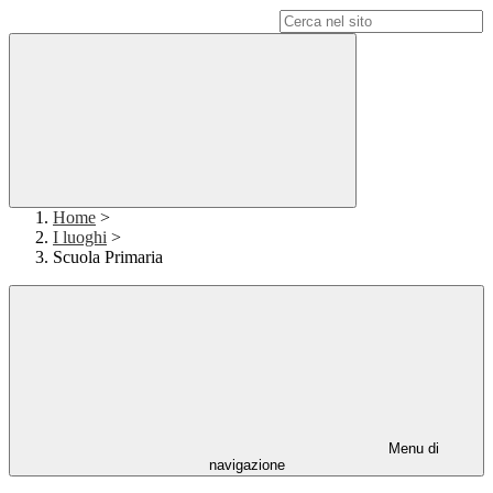
Campo di ricerca per le pagine del sito
Home
>
I luoghi
>
Scuola Primaria
Menu di
navigazione