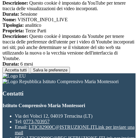
Descrizione:
Questo cookie è impostato da YouTube per tenere
traccia delle visualizzazioni dei video incorporati.
Durata:
Sessione
Nome:
VISITOR_INFO1_LIVE
Tipologia:
analitico
Proprieta:
Terze Parti
Descrizione:
Questo cookie è impostato da Youtube per tenere
traccia delle preferenze dell'utente per i video di Youtube incorporati
nei siti; può anche determinare se il visitatore del sito web sta
utilizzando la nuova o la vecchia versione dell'interfaccia di
Youtube.
Durata:
6 mesi
Accetta tutti
Salva le preferenze
Istituto Comprensivo Maria Montessori
Contatti
Istituto Comprensivo Maria Montessori
Via dei Volsci 12, 04019 Terracina (LT)
Tel:
0773-703957
Email:
LTIC82900C@ISTRUZIONE.IT
Link per inviare una
mail