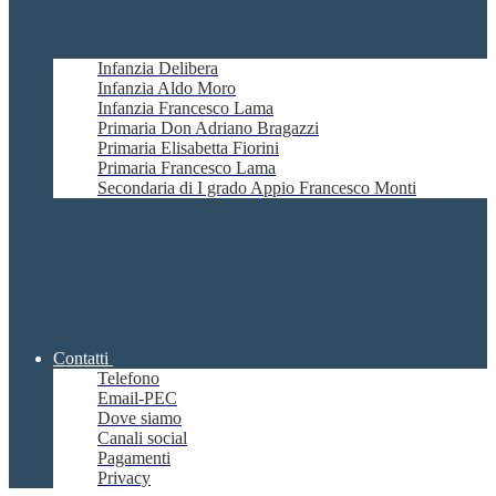
Infanzia Delibera
Infanzia Aldo Moro
Infanzia Francesco Lama
Primaria Don Adriano Bragazzi
Primaria Elisabetta Fiorini
Primaria Francesco Lama
Secondaria di I grado Appio Francesco Monti
Contatti
Telefono
Email-PEC
Dove siamo
Canali social
Pagamenti
Privacy