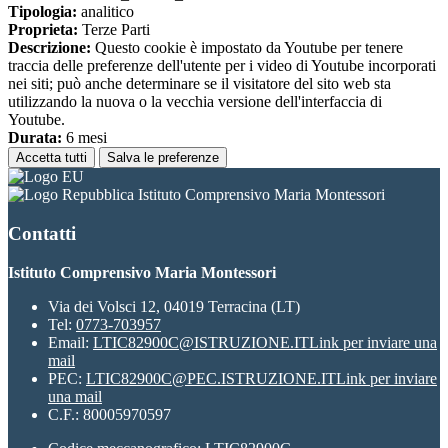
Tipologia:
analitico
Proprieta:
Terze Parti
Descrizione:
Questo cookie è impostato da Youtube per tenere
traccia delle preferenze dell'utente per i video di Youtube incorporati
nei siti; può anche determinare se il visitatore del sito web sta
utilizzando la nuova o la vecchia versione dell'interfaccia di
Youtube.
Durata:
6 mesi
Accetta tutti
Salva le preferenze
Istituto Comprensivo Maria Montessori
Contatti
Istituto Comprensivo Maria Montessori
Via dei Volsci 12, 04019 Terracina (LT)
Tel:
0773-703957
Email:
LTIC82900C@ISTRUZIONE.IT
Link per inviare una
mail
PEC:
LTIC82900C@PEC.ISTRUZIONE.IT
Link per inviare
una mail
C.F.: 80005970597