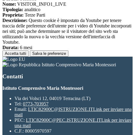
Nome:
VISITOR_INFO1_LIVE
Tipologia:
analitico
Proprieta:
Terze Parti
Descrizione:
Questo cookie è impostato da Youtube per tenere
traccia delle preferenze dell'utente per i video di Youtube incorporati
nei siti; può anche determinare se il visitatore del sito web sta
utilizzando la nuova o la vecchia versione dell'interfaccia di
Youtube.
Durata:
6 mesi
Accetta tutti
Salva le preferenze
Istituto Comprensivo Maria Montessori
Contatti
Istituto Comprensivo Maria Montessori
Via dei Volsci 12, 04019 Terracina (LT)
Tel:
0773-703957
Email:
LTIC82900C@ISTRUZIONE.IT
Link per inviare una
mail
PEC:
LTIC82900C@PEC.ISTRUZIONE.IT
Link per inviare
una mail
C.F.: 80005970597