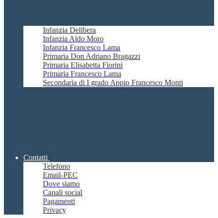
Infanzia Delibera
Infanzia Aldo Moro
Infanzia Francesco Lama
Primaria Don Adriano Bragazzi
Primaria Elisabetta Fiorini
Primaria Francesco Lama
Secondaria di I grado Appio Francesco Monti
Contatti
Telefono
Email-PEC
Dove siamo
Canali social
Pagamenti
Privacy