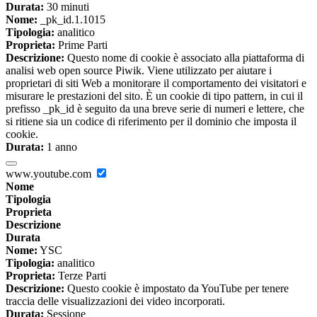
Durata:
30 minuti
Nome:
_pk_id.1.1015
Tipologia:
analitico
Proprieta:
Prime Parti
Descrizione:
Questo nome di cookie è associato alla piattaforma di
analisi web open source Piwik. Viene utilizzato per aiutare i
proprietari di siti Web a monitorare il comportamento dei visitatori e
misurare le prestazioni del sito. È un cookie di tipo pattern, in cui il
prefisso _pk_id è seguito da una breve serie di numeri e lettere, che
si ritiene sia un codice di riferimento per il dominio che imposta il
cookie.
Durata:
1 anno
www.youtube.com
Nome
Tipologia
Proprieta
Descrizione
Durata
Nome:
YSC
Tipologia:
analitico
Proprieta:
Terze Parti
Descrizione:
Questo cookie è impostato da YouTube per tenere
traccia delle visualizzazioni dei video incorporati.
Durata:
Sessione