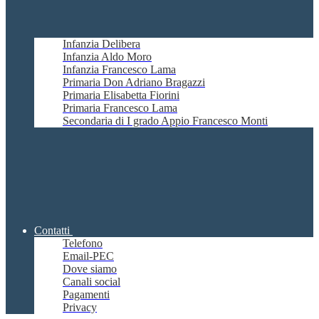
Infanzia Delibera
Infanzia Aldo Moro
Infanzia Francesco Lama
Primaria Don Adriano Bragazzi
Primaria Elisabetta Fiorini
Primaria Francesco Lama
Secondaria di I grado Appio Francesco Monti
Contatti
Telefono
Email-PEC
Dove siamo
Canali social
Pagamenti
Privacy