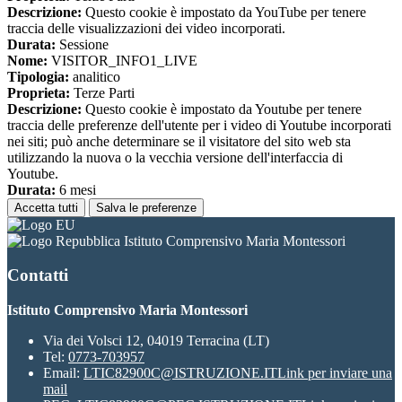
Descrizione:
Questo cookie è impostato da YouTube per tenere
traccia delle visualizzazioni dei video incorporati.
Durata:
Sessione
Nome:
VISITOR_INFO1_LIVE
Tipologia:
analitico
Proprieta:
Terze Parti
Descrizione:
Questo cookie è impostato da Youtube per tenere
traccia delle preferenze dell'utente per i video di Youtube incorporati
nei siti; può anche determinare se il visitatore del sito web sta
utilizzando la nuova o la vecchia versione dell'interfaccia di
Youtube.
Durata:
6 mesi
Accetta tutti
Salva le preferenze
Istituto Comprensivo Maria Montessori
Contatti
Istituto Comprensivo Maria Montessori
Via dei Volsci 12, 04019 Terracina (LT)
Tel:
0773-703957
Email:
LTIC82900C@ISTRUZIONE.IT
Link per inviare una
mail