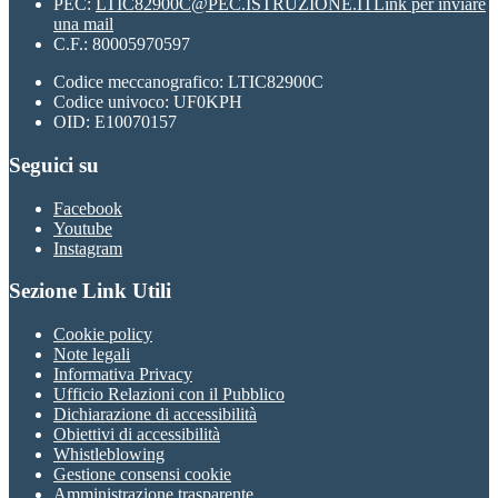
PEC:
LTIC82900C@PEC.ISTRUZIONE.IT
Link per inviare
una mail
C.F.: 80005970597
Codice meccanografico: LTIC82900C
Codice univoco: UF0KPH
OID: E10070157
Seguici su
Facebook
Youtube
Instagram
Sezione Link Utili
Cookie policy
Note legali
Informativa Privacy
Ufficio Relazioni con il Pubblico
Dichiarazione di accessibilità
Obiettivi di accessibilità
Whistleblowing
Gestione consensi cookie
Amministrazione trasparente