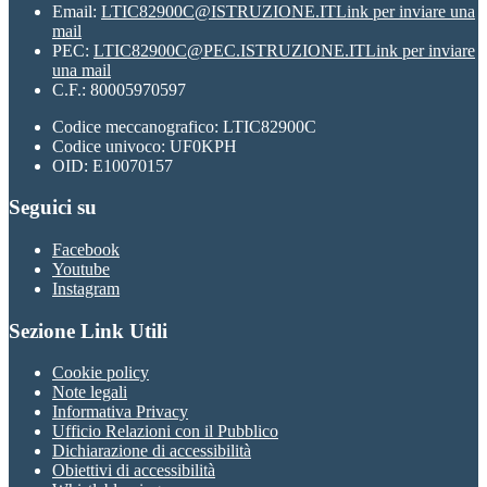
Email:
LTIC82900C@ISTRUZIONE.IT
Link per inviare una
mail
PEC:
LTIC82900C@PEC.ISTRUZIONE.IT
Link per inviare
una mail
C.F.: 80005970597
Codice meccanografico: LTIC82900C
Codice univoco: UF0KPH
OID: E10070157
Seguici su
Facebook
Youtube
Instagram
Sezione Link Utili
Cookie policy
Note legali
Informativa Privacy
Ufficio Relazioni con il Pubblico
Dichiarazione di accessibilità
Obiettivi di accessibilità