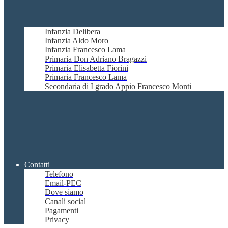
Infanzia Delibera
Infanzia Aldo Moro
Infanzia Francesco Lama
Primaria Don Adriano Bragazzi
Primaria Elisabetta Fiorini
Primaria Francesco Lama
Secondaria di I grado Appio Francesco Monti
Contatti
Telefono
Email-PEC
Dove siamo
Canali social
Pagamenti
Privacy