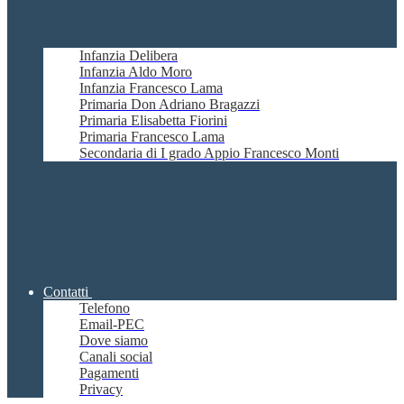
Infanzia Delibera
Infanzia Aldo Moro
Infanzia Francesco Lama
Primaria Don Adriano Bragazzi
Primaria Elisabetta Fiorini
Primaria Francesco Lama
Secondaria di I grado Appio Francesco Monti
Contatti
Telefono
Email-PEC
Dove siamo
Canali social
Pagamenti
Privacy