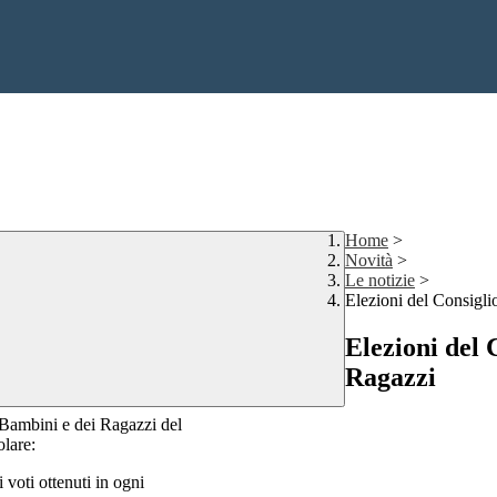
Home
>
Novità
>
Le notizie
>
Elezioni del Consigl
Elezioni del
Ragazzi
i Bambini e dei Ragazzi del
olare:
i voti ottenuti in ogni