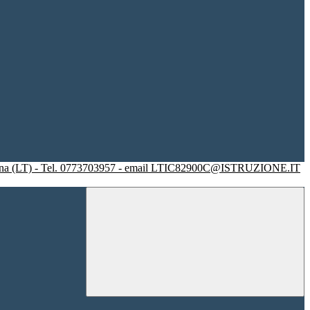
racina (LT) - Tel. 0773703957 - email LTIC82900C@ISTRUZIONE.IT