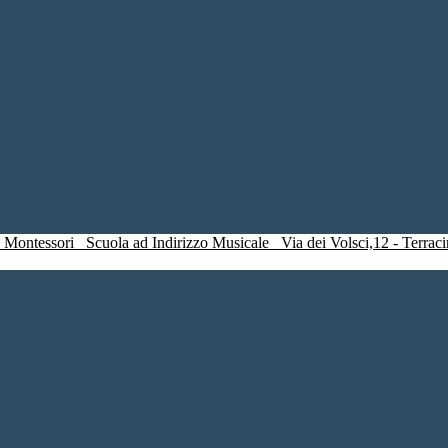
a Montessori
Scuola ad Indirizzo Musicale
Via dei Volsci,12 - Ter