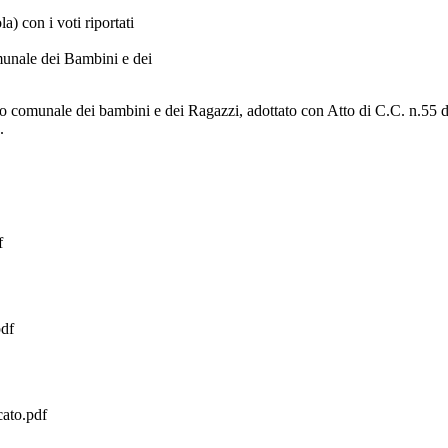
a) con i voti riportati
omunale dei Bambini e dei
glio comunale dei bambini e dei Ragazzi, adottato con Atto di C.C. n.55 
.
f
pdf
to.pdf