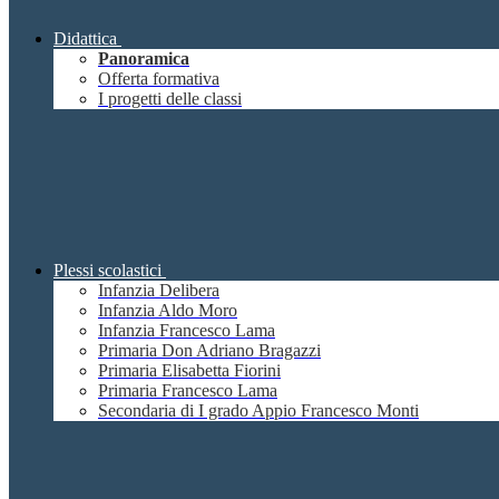
Didattica
Panoramica
Offerta formativa
I progetti delle classi
Plessi scolastici
Infanzia Delibera
Infanzia Aldo Moro
Infanzia Francesco Lama
Primaria Don Adriano Bragazzi
Primaria Elisabetta Fiorini
Primaria Francesco Lama
Secondaria di I grado Appio Francesco Monti