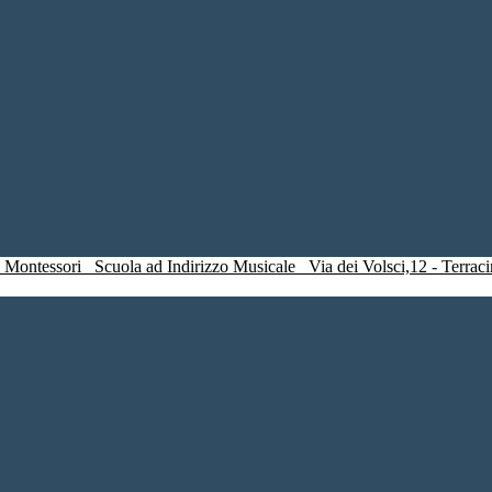
a Montessori
Scuola ad Indirizzo Musicale
Via dei Volsci,12 - Ter