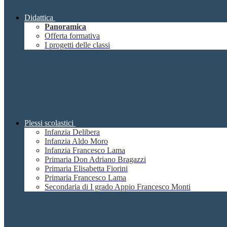
Didattica
Panoramica
Offerta formativa
I progetti delle classi
Plessi scolastici
Infanzia Delibera
Infanzia Aldo Moro
Infanzia Francesco Lama
Primaria Don Adriano Bragazzi
Primaria Elisabetta Fiorini
Primaria Francesco Lama
Secondaria di I grado Appio Francesco Monti