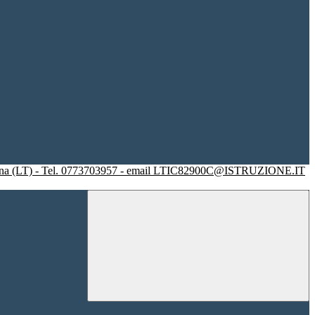
racina (LT) - Tel. 0773703957 - email LTIC82900C@ISTRUZIONE.IT